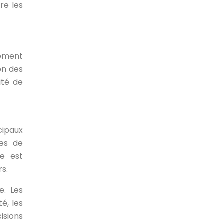
re les
sement
on des
ité de
cipaux
ées de
se est
rs.
e. Les
é, les
isions