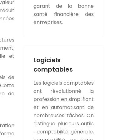
valeur
garant de la bonne
réduit
santé financière des
onnées
entreprises.
ctures
ement,
lle et
Logiciels
comptables
els de
Les logiciels comptables
 Cette
ont révolutionné la
ère de
profession en simplifiant
et en automatisant de
nombreuses tâches. On
distingue plusieurs outils
ration
: comptabilité générale,
nforme
comptabilité en ligne,