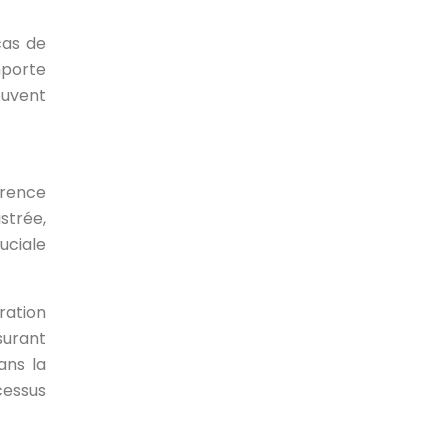
cas de
mporte
euvent
arence
strée,
uciale
ration
surant
ans la
cessus