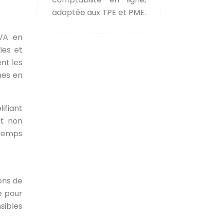
adaptée aux TPE et PME.
TVA en
les et
nt les
mes en
ifiant
it non
 temps
ons de
e pour
sibles