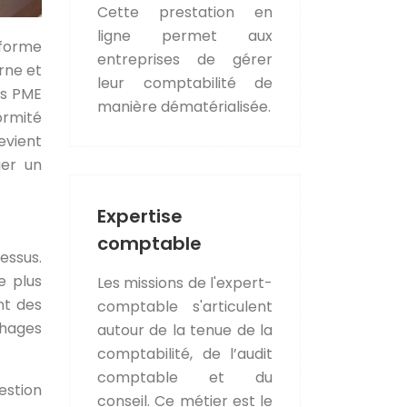
Cette prestation en
ligne permet aux
sforme
entreprises de gérer
rne et
leur comptabilité de
es PME
manière dématérialisée.
rmité
evient
uer un
Expertise
comptable
essus.
e plus
Les missions de l'expert-
nt des
comptable s'articulent
phages
autour de la tenue de la
comptabilité, de l’audit
comptable et du
estion
conseil. Ce métier est le