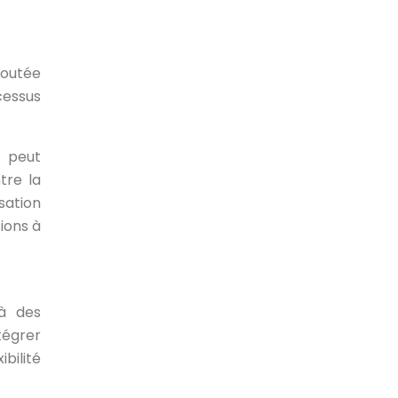
joutée
cessus
n peut
tre la
isation
ions à
 à des
tégrer
bilité