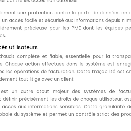
ées contre les accès non autorisés.
ulement une protection contre la perte de données en 
 un accès facile et sécurisé aux informations depuis n’i
iculièrement précieuse pour les PME dont les équipes p
es.
cès utilisateurs
d’audit complète et fiable, essentielle pour la transp
re. Chaque action effectuée dans le système est enregi
tes les opérations de facturation. Cette traçabilité est cr
dement tout litige avec un client.
rs est un autre atout majeur des systèmes de factu
 définir précisément les droits de chaque utilisateur, as
 accès aux informations sensibles. Cette granularité d
lobale du système et permet un contrôle strict des pro