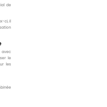
ial de
-ci, il
sation
e
é avec
ser le
ur les
mbinée