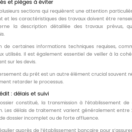
és et pièges à éviter
usieurs sections qui requièrent une attention particulièr
t et les caractéristiques des travaux doivent être rense
rne la description détaillée des travaux prévus, qu
s.
on de certaines informations techniques requises, com
utilisés. Il est également essentiel de veiller à la coh
t sur les devis.
ersement du prêt est un autre élément crucial souvent né
ment retarder le processus.
it : délais et suivi
ssier constitué, la transmission à l’établissement de 
n. Les délais de traitement varient généralement entre 
e dossier incomplet ou de forte affluence.
égulier auprès de l’établissement bancaire pour s’assurer