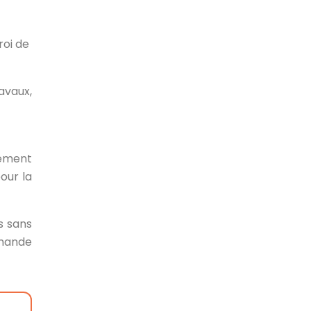
roi de
avaux,
ement
our la
s sans
emande