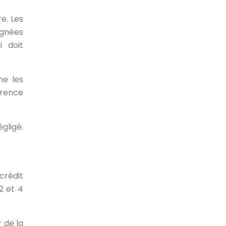
e. Les
ignées
i doit
me les
érence
gligé.
crédit
2 et 4
 de la