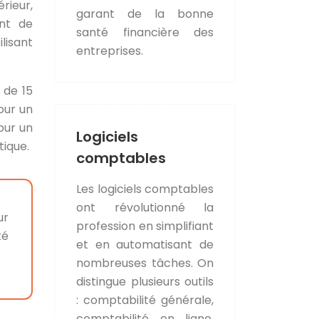
rieur,
garant de la bonne
ent de
santé financière des
lisant
entreprises.
 de 15
our un
our un
Logiciels
ique.
comptables
Les logiciels comptables
ont révolutionné la
ur
profession en simplifiant
té
et en automatisant de
nombreuses tâches. On
distingue plusieurs outils
: comptabilité générale,
comptabilité en ligne,