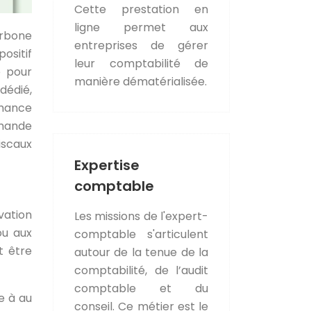
Cette prestation en
ligne permet aux
arbone
entreprises de gérer
ositif
leur comptabilité de
e pour
manière dématérialisée.
dédié,
rmance
emande
iscaux
Expertise
comptable
vation
Les missions de l'expert-
ou aux
comptable s'articulent
t être
autour de la tenue de la
comptabilité, de l’audit
comptable et du
e à au
conseil. Ce métier est le