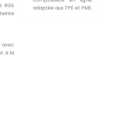
és RGE
adaptée aux TPE et PME.
teinte
r avec
t à la